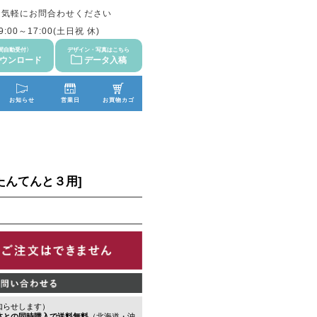
お気軽にお問合わせください
:00～17:00(土日祝 休)
時間自動受付〉
デザイン・写真はこちら
ダウンロード
データ入稿
お知らせ
営業日
お買物カゴ
たんてんと３用]
知らせします）
体との同時購入で送料無料
（北海道・沖