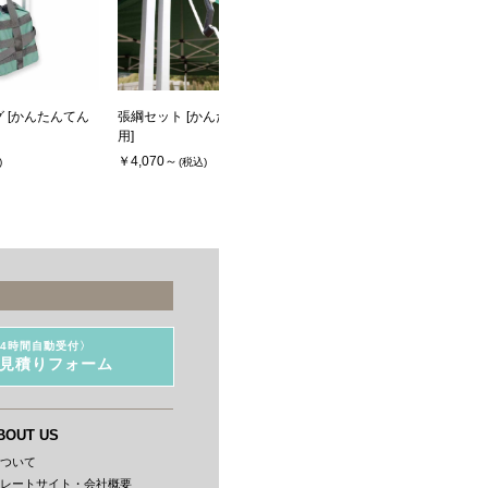
 [かんたんてん
張綱セット [かんたんてんと３
レインサポートベルト [かん
用]
んてんと３用]
￥4,070～
￥5,940～
)
(税込)
(税込)
24時間自動受付〉
見積りフォーム
BOUT US
について
ポレートサイト・会社概要