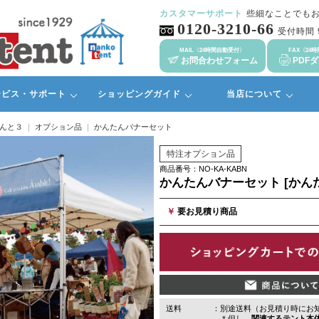
カスタマーサポート
些細なことでも
0120-3210-66
受付時間 9
MAIL〈24時間自動受付〉
FAX〈24
お問合わせフォーム
PDF
ービス・サポート
ショッピングガイド
当店について
んと３
オプション品
かんたんバナーセット
特注オプション品
商品番号：NO-KA-KABN
かんたんバナーセット [かん
￥
要お見積り商品
送料
：別途送料（お見積り時にお
＊但し、
関連するテント本