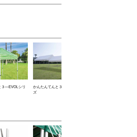
３―EVOLシリ
かんたんてんと３―切妻シリー
ズ