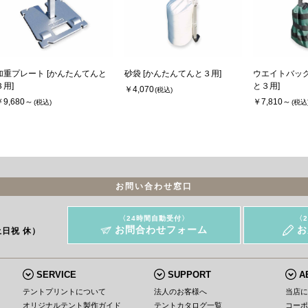
加重プレート [かんたんてんと
砂袋 [かんたんてんと３用]
ウエイトバッグ
３用]
と３用]
￥4,070
(税込)
￥9,680～
￥7,810～
(税込)
(税込
お問い合わせ窓口
〈24時間自動受付〉
〈
お問合わせフォーム
お
土日祝 休）
SERVICE
SUPPORT
A
テントプリントについて
法人のお客様へ
当店
オリジナルテント製作ガイド
テントカタログ一覧
コー