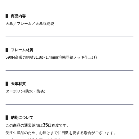
商品内容
天幕／フレーム／天幕収納袋
フレーム材質
590N高張力鋼材31.8φ×1.4mm(溶融亜鉛メッキ仕上げ)
天幕材質
ターポリン(防水・防炎)
納期について
35
この商品の通常納期は
日程度です。
受注生産品のため、お届けまでに日数を要する場合がございます。