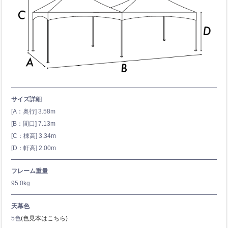
サイズ詳細
[A：奥行] 3.58m
[B：間口] 7.13m
[C：棟高] 3.34m
[D：軒高] 2.00m
フレーム重量
95.0kg
天幕色
5色
(色見本はこちら)