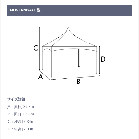
MONTANIYA/Ⅰ型
サイズ詳細
[A：奥行] 3.58m
[B：間口] 3.58m
[C：棟高] 3.34m
[D：軒高] 2.00m