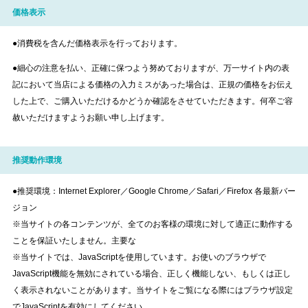
価格表示
●消費税を含んだ価格表示を行っております。
●細心の注意を払い、正確に保つよう努めておりますが、万一サイト内の表
記において当店による価格の入力ミスがあった場合は、正規の価格をお伝え
した上で、ご購入いただけるかどうか確認をさせていただきます。何卒ご容
赦いただけますようお願い申し上げます。
推奨動作環境
●推奨環境：Internet Explorer／Google Chrome／Safari／Firefox 各最新バー
ジョン
※当サイトの各コンテンツが、全てのお客様の環境に対して適正に動作する
ことを保証いたしません。主要な
※当サイトでは、JavaScriptを使用しています。お使いのブラウザで
JavaScript機能を無効にされている場合、正しく機能しない、もしくは正し
く表示されないことがあります。当サイトをご覧になる際にはブラウザ設定
でJavaScriptを有効にしてください。